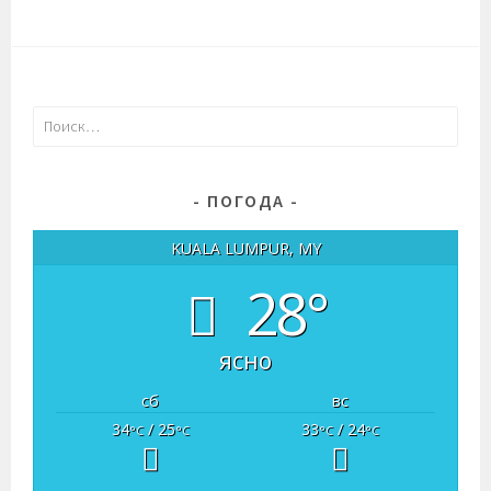
Найти:
ПОГОДА
KUALA LUMPUR, MY
28°
ясно
сб
вс
34
/ 25
33
/ 24
°C
°C
°C
°C